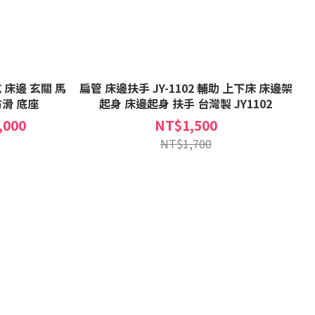
式 床邊 玄關 馬
扁管 床邊扶手 JY-1102 輔助 上下床 床邊架
防滑 底座
起身 床邊起身 扶手 台灣製 JY1102
,000
NT$1,500
NT$1,700