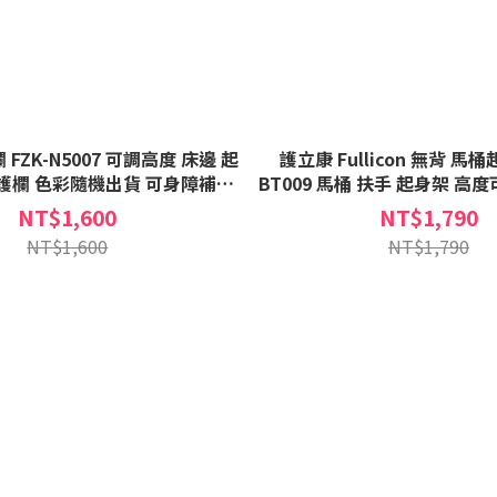
FZK-N5007 可調高度 床邊 起
護立康 Fullicon 無背 馬
護欄 色彩隨機出貨 可身障補助
BT009 馬桶 扶手 起身架 高
FZKN5007
架 扶手架 老人扶手 
NT$1,600
NT$1,790
NT$1,600
NT$1,790