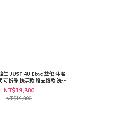
 JUST 4U Etac 益他 沐浴
式 可折疊 扶手款 腳支撐款 洗澡
椅 浴椅
NT$19,800
NT$19,800