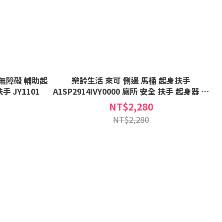
 無障礙 輔助起
樂齡生活 來可 側邊 馬桶 起身扶手
 JY1101
A1SP2914IVY0000 廁所 安全 扶手 起身器 扶
手架 不須安裝
NT$2,280
NT$2,280