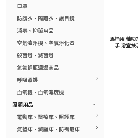
口罩
防護衣、隔離衣、護目鏡
消毒、抑菌用品
馬桶用 輔助扶
空氣清淨機、空氣淨化器
手 浴室扶
殺菌燈、滅菌燈
氧氣鋼瓶週邊商品
呼吸照護
血氧機、血氧濃度機
照顧用品
電動床、醫療床、照護床
氣墊床、減壓床、防褥瘡床