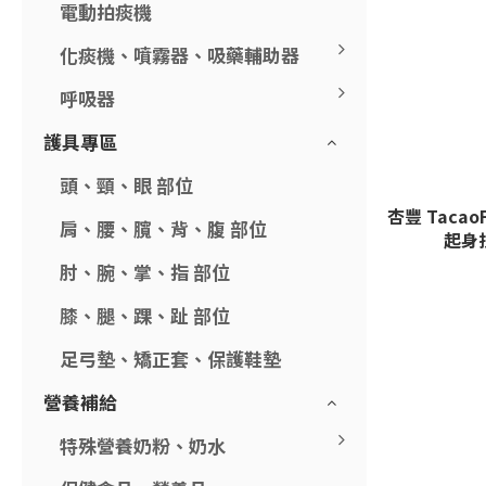
電動拍痰機
化痰機、噴霧器、吸藥輔助器
呼吸器
護具專區
頭、頸、眼 部位
杏豐 Tacao
肩、腰、臗、背、腹 部位
起身
肘、腕、掌、指 部位
膝、腿、踝、趾 部位
足弓墊、矯正套、保護鞋墊
營養補給
特殊營養奶粉、奶水