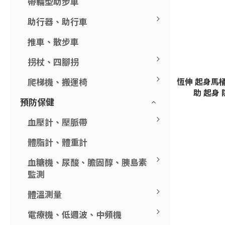
帶輪型助步車
助行器、助行車
推車、散步車
拐杖、四腳拐
恆伸 起身馬桶 
爬梯機、搬運椅
助 起身 
預防保健
血壓計、壓脈帶
體脂計、體重計
血糖機、尿酸、膽固醇、胰島素
監測
體溫測量
電療機、低週波、中頻機