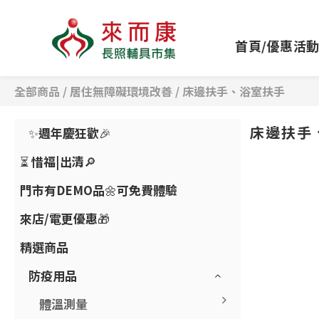
首頁/優惠活
全部商品
/
居住無障礙環境改善
/
床邊扶手、浴室扶手
床邊扶手
✨週年慶狂歡🎉
⏳ 惜福|出清🔎
門市有DEMO品🌼可免費體驗
來店/電更優惠🎁
精選商品
防疫用品
體溫測量