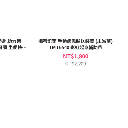
桶起身 助力架
梅蒂凱爾 手動病患輸送裝置 (未滅菌)
度可調 坐便扶手
TMT6540 彩虹起身輔助帶
輔助器
NT$1,800
NT$2,200