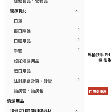
保健食品、營養品
醫療耗材
口罩
傷口照護
口腔用品
手套
馬桶扶手 PH
桶 衛生
泌尿灌腸用品
造口用品
注射餵食針筒、針管
抽痰管、抽痰包
門市更優惠
清潔用品
復健賦(復)能訓練器材