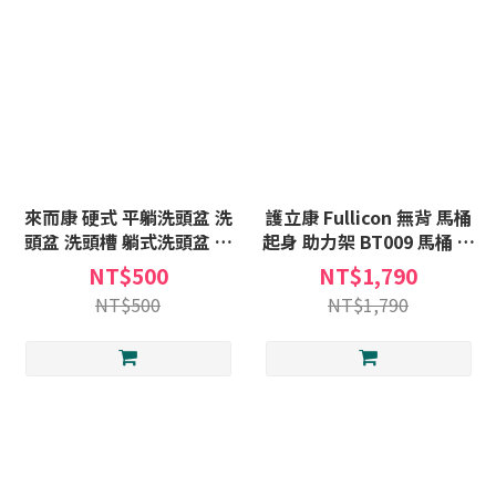
來而康 硬式 平躺洗頭盆 洗
護立康 Fullicon 無背 馬桶
頭盆 洗頭槽 躺式洗頭盆 硬
起身 助力架 BT009 馬桶 扶
式洗頭槽
手 起身架 高度可調 坐便扶
NT$500
NT$1,790
手架 扶手架 老人扶手 輔助
NT$500
NT$1,790
器