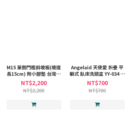
M15 單側門檻斜坡板(坡道
Angelaid 天使愛 折疊 平
長15cm) 附小腳墊 台灣製
躺式 臥床洗頭盆 YY-034 含
斜坡板 (不含安裝) 非固定
PU頭墊 臥床 躺式 洗頭盆
NT$2,200
NT$700
式斜坡板A款補助
洗頭槽 YY034
NT$2,200
NT$700