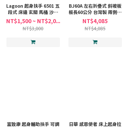
Lagoon 起身扶手 6501 五
BJ60A 左右折疊式 斜坡板
段式 床邊 玄關 馬桶 沙發
板長60公分 台灣製 兩側無
起身 安全 扶手 防滑 底座
凸起護緣 (不含安裝) 非固
NT$1,500 ~ NT$2,0...
NT$4,085
定式斜坡板A款補助
NT$3,000
NT$4,085
富致康 起身輔助扶手 可調
日華 感恩使者 床上起身拉