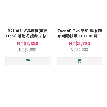
B21 單片式斜坡板(坡長
TacaoF 日本 幸和 馬桶 起
21cm) 活動式 攜帶式 移動
身 輔助扶手 KEXH01 廁所
式 斜坡板 輪椅斜坡 台灣製
扶手 安全扶手 R308 輔助手
NT$2,888
NT$3,780
斜坡板專家 斜坡板補助(不
把 免治馬桶適用
NT$2,888
NT$4,200
含安裝)