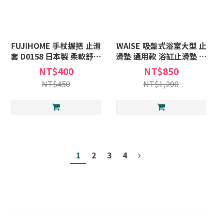
FUJIHOME 手杖握把 止滑
WAISE 吸盤式浴室大型 止
套 D0158 日本製 柔軟舒適
滑墊 通用款 浴缸止滑墊 浴
防水材質 雨天適用 手杖用
室用品 防滑墊 簡易安裝 銀
NT$400
NT$850
握把套
髮輔具
NT$450
NT$1,200
1
2
3
4