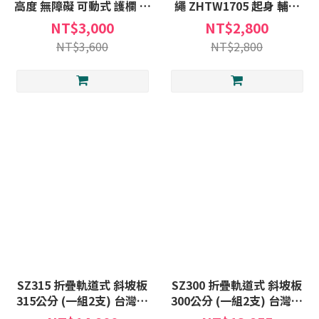
高度 無障礙 可動式 護欄 床
繩 ZHTW1705 起身 輔助
邊 安全 扶手
拉繩 起床繩 起身輔助繩
NT$3,000
NT$2,800
NT$3,600
NT$2,800
SZ315 折疊軌道式 斜坡板
SZ300 折疊軌道式 斜坡板
315公分 (一組2支) 台灣製
300公分 (一組2支) 台灣製
斜坡板 (不含安裝) 非固定
斜坡板 (不含安裝) 非固定