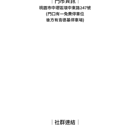
｜門市資訊｜
桃園市中壢區環中東路247號
(門口有一免費停車位
後方有肯德基停車場)
｜社群連結｜