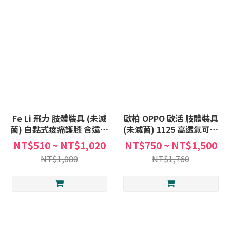
Fe Li 飛力 肢體裝具 (未滅
歐柏 OPPO 歐活 肢體裝具
菌) 自黏式痠痛護膝 含遠紅
(未滅菌) 1125 高透氣可調
外線 護套 One size 自黏式
式髕骨護膝 One size 膝部
NT$510 ~ NT$1,020
NT$750 ~ NT$1,500
護膝 護具 男女適用
護膝 膝蓋 護具
NT$1,080
NT$1,760