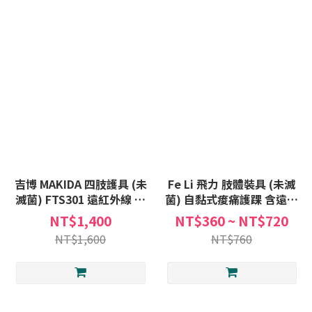
吉博 MAKIDA 四肢護具 (未
Fe Li 飛力 肢體裝具 (未滅
滅菌) FTS301 遠紅外線 膝
菌) 自黏式痠痛護踝 含遠紅
護套 護具 矽膠 加壓 支撐條
外線 護套 One size 自黏式
NT$1,400
NT$360 ~ NT$720
護膝
護踝 護具 男女適用
NT$1,600
NT$760