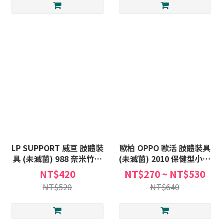
LP SUPPORT 威亘 肢體裝
歐柏 OPPO 歐活 肢體裝具
具 (未滅菌) 988 奈米竹炭
(未滅菌) 2010 保健型小腿
膝護套 膝護套 膝蓋 護膝 膝
護套 護腿 小腿 護套 護具
NT$420
NT$270 ~ NT$530
部 護具
NT$520
NT$640