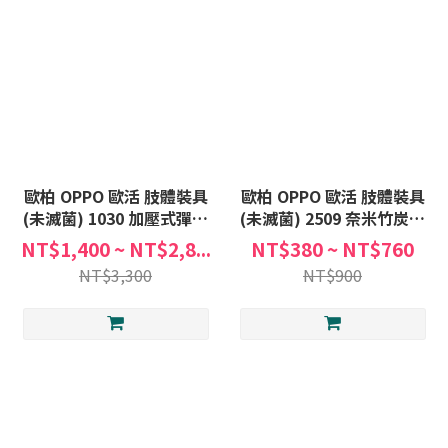
歐柏 OPPO 歐活 肢體裝具
歐柏 OPPO 歐活 肢體裝具
(未滅菌) 1030 加壓式彈簧
(未滅菌) 2509 奈米竹炭踝
條護膝 護膝 彈簧條 膝部 加
護套 護腳踝 腳踝 踝護套 護
NT$1,400 ~ NT$2,8...
NT$380 ~ NT$760
壓式 膝蓋 護具
踝 足踝 護具
NT$3,300
NT$900