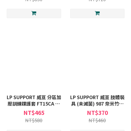
LP SUPPORT 威亘 分區加
LP SUPPORT 威亘 肢體裝
壓訓練踝護套 FT15CA 加
具 (未滅菌) 987 奈米竹炭
壓 訓練 運動 踝護套 護踝
踝護套 護腳踝 腳踝 踝護套
NT$465
NT$370
腳踝套
護踝 足踝 護具
NT$580
NT$460