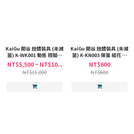
KaiGu 開谷 肢體裝具 (未滅
KaiGu 開谷 肢體裝具 (未滅
菌) K-WK001 動態 膝關節
菌) K-KN003 彈簧 緹花 護
支架 one size 膝蓋 關節 固
膝 護膝套 膝關節護套 護具
NT$5,500 ~ NT$10...
NT$600
定 控制 KWK001 贈洗衣袋
KKN003
NT$11,000
NT$600
x1