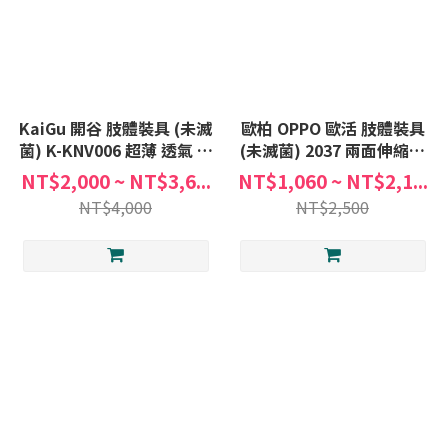
KaiGu 開谷 肢體裝具 (未滅
歐柏 OPPO 歐活 肢體裝具
菌) K-KNV006 超薄 透氣 護
(未滅菌) 2037 兩面伸縮前
膝 護膝套 膝關節護套 護具
開鋼條護膝 護膝 護膝套 護
NT$2,000 ~ NT$3,6...
NT$1,060 ~ NT$2,1...
KKNV006
具 膝關節護套
NT$4,000
NT$2,500