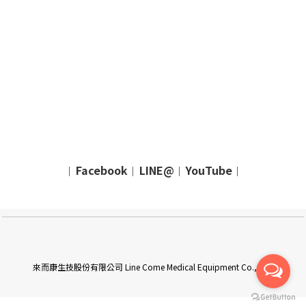
Facebook
LINE@
YouTube
｜
｜
｜
｜
來而康生技股份有限公司 Line Come Medical Equipment Co., Ltd.