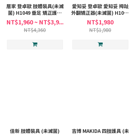
居家 登卓歐 肢體裝具(未滅
愛知妥 登卓歐 愛知妥 拇趾
菌) H1049 垂足 矯正護踝
外翻矯正器(未滅菌) H1074
AIRCAST 垂足矯正護踝
左右通用 拇趾 外翻 矯正器
NT$1,960 ~ NT$3,9...
NT$1,980
NT$4,360
NT$1,980
佳新 肢體裝具 (未滅菌)
吉博 MAKIDA 四肢護具 (未