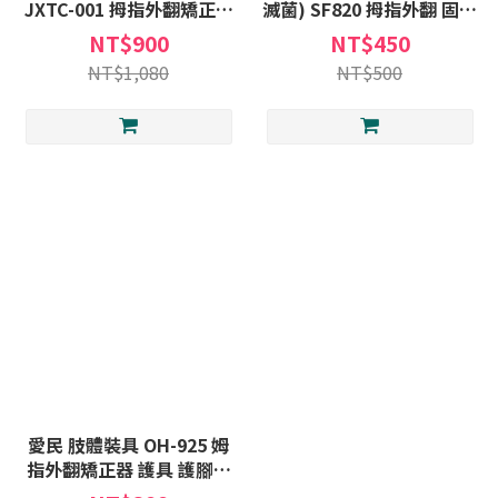
JXTC-001 拇指外翻矯正器
滅菌) SF820 拇指外翻 固定
單支販售 可活動 拇指 外翻
夾板 護具 SF820-1 SF820-
NT$900
NT$450
矯正器 JXTC001
2
NT$1,080
NT$500
愛民 肢體裝具 OH-925 姆
指外翻矯正器 護具 護腳套
OH925