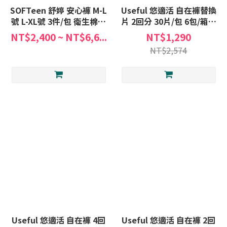
SOFTeen 舒婷 安心褲 M-L
Useful 悠適活 自在褲替換
號 L-XL號 3件/包 衛生棉褲
片 2回分 30片/包 6包/箱販
安睡褲 晚安褲 褲型棉 日本
售 替換片 尿褲 替換尿片 日
NT$2,400 ~ NT$6,6...
NT$1,290
製
本製
NT$2,574
Useful 悠適活 自在褲 4回
Useful 悠適活 自在褲 2回