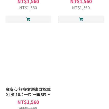
NT$1,560
NT$1,560
褲
褲
NT$1,560
NT$1,560
金安心 無痕復健褲 穿脫式
XL號 10片一包 一箱8包販
售 穿脫式尿布 成人 尿布 紙
NT$1,560
尿褲
NT$1,560