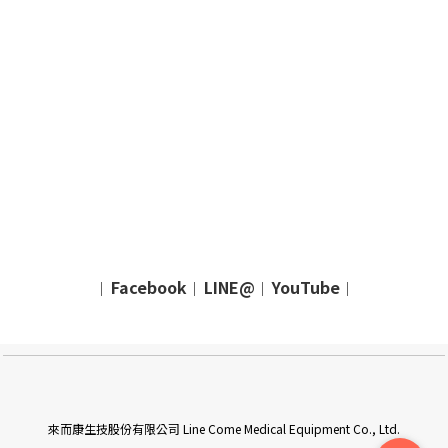
Facebook
LINE@
YouTube
｜
｜
｜
｜
來而康生技股份有限公司 Line Come Medical Equipment Co., Ltd.