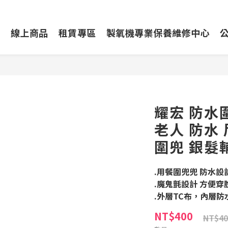
動
線上商品
租賃專區
製氧機專業保養維修中心
耀宏 防水圍
老人 防水 
圍兜 銀髮
.用餐圍兜兜 防水設
.魔鬼氈設計 方便穿
.外層TC布，內層防
NT$400
NT$40