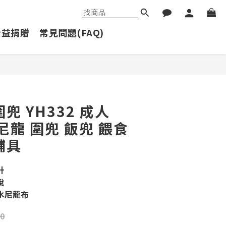
公益捐贈
常見問題(FAQ)
立即購買
兜 YH332 成人
尼龍 圍兜 飯兜 餵食
輔具
計
脫
水尼龍布
0