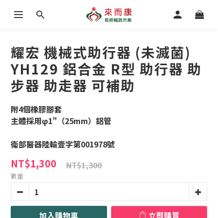
耀宏 機械式助行器 (未滅菌)
YH129 鋁合金 R型 助行器 助
步器 助走器 可補助
附4個橡膠腳套
主體採用φ1"（25mm）鋁管
衛部醫器陸輸壹字第001978號
NT$1,300
NT$1,300
數量
加入購物車
立即購買