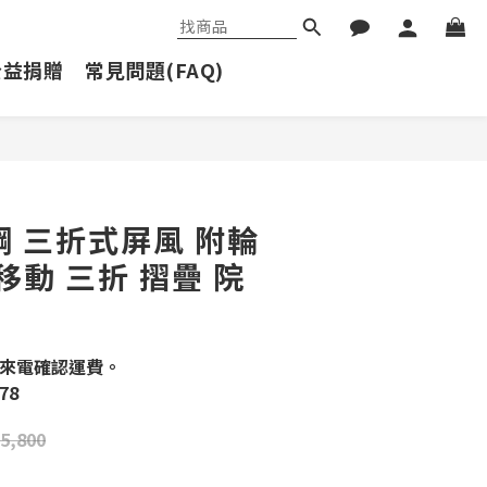
公益捐贈
常見問題(FAQ)
立即購買
鋼 三折式屏風 附輪
可移動 三折 摺疊 院
來電確認運費。
78
5,800