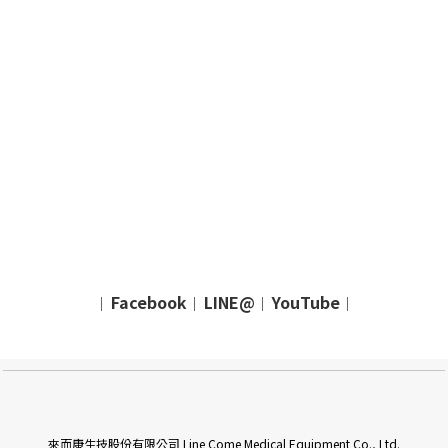
Facebook
LINE@
YouTube
｜
｜
｜
｜
來而康生技股份有限公司 Line Come Medical Equipment Co., Ltd.