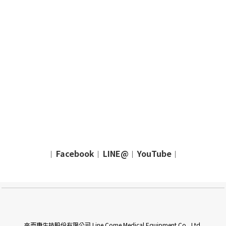
Facebook
LINE@
YouTube
｜
｜
｜
｜
來而康生技股份有限公司 Line Come Medical Equipment Co., Ltd.