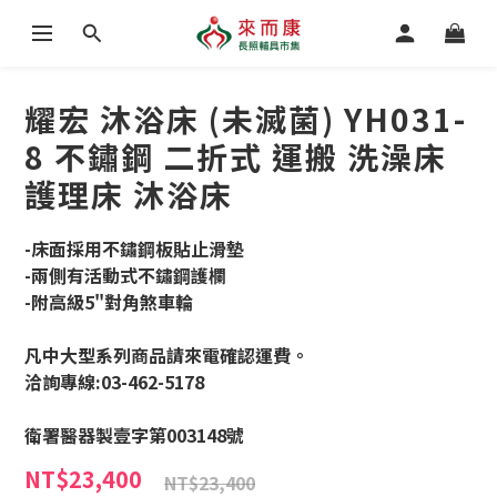
耀宏 沐浴床 (未滅菌) YH031-
8 不鏽鋼 二折式 運搬 洗澡床
護理床 沐浴床
-床面採用不鏽鋼板貼止滑墊
-兩側有活動式不鏽鋼護欄
-附高級5"對角煞車輪
凡中大型系列商品請來電確認運費。
洽詢專線:03-462-5178
衛署醫器製壹字第003148號
NT$23,400
NT$23,400