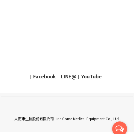
Facebook
LINE@
YouTube
｜
｜
｜
｜
來而康生技股份有限公司 Line Come Medical Equipment Co., Ltd.