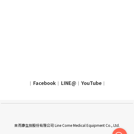
Facebook
LINE@
YouTube
｜
｜
｜
｜
來而康生技股份有限公司 Line Come Medical Equipment Co., Ltd.