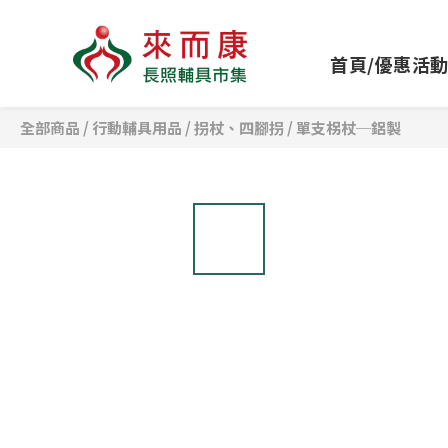
首頁/優惠活
全部商品
/
行動輔具用品
/
拐杖、四腳拐
/
單支柺杖─鋁製