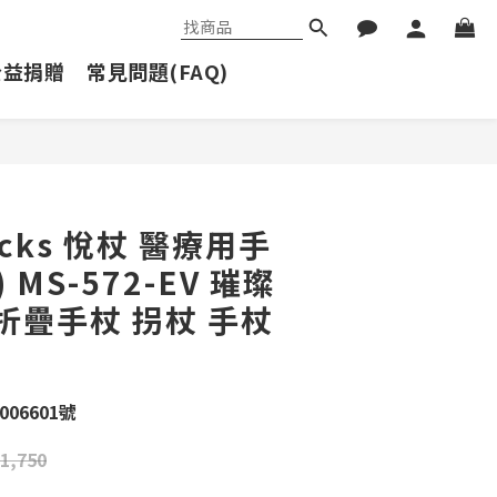
公益捐贈
常見問題(FAQ)
立即購買
ticks 悅杖 醫療用手
 MS-572-EV 璀璨
 折疊手杖 拐杖 手杖
06601號
1,750