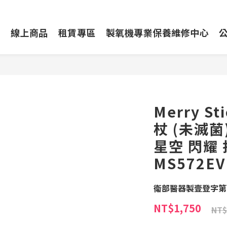
動
線上商品
租賃專區
製氧機專業保養維修中心
Merry S
杖 (未滅菌)
星空 閃耀
MS572EV
衛部醫器製壹登字第0
NT$1,750
NT$