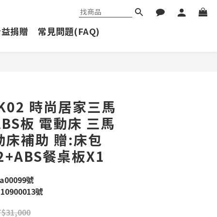
公益捐贈
常見問題(FAQ)
立即購買
K02 時尚居家三馬
BS板 電動床 三馬
動床補助 贈:床包
2+ABS餐桌板X1
00099號
0900013號
$31,000