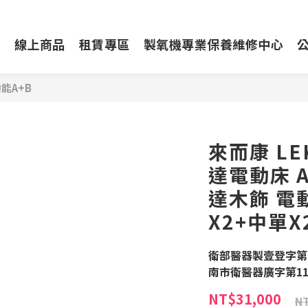
動
線上商品
租賃專區
製氧機專業保養維修中心
能A+B
來而康 LE
達電動床 A
達木飾 電
X2+中單X
衛部醫器製壹登字第a
南市衛醫器廣字第111
NT$31,000
NT