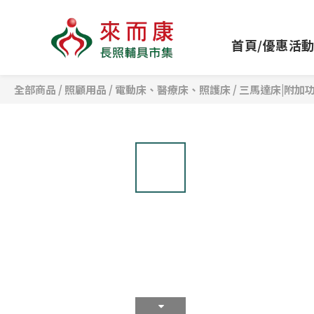
首頁/優惠活
全部商品
/
照顧用品
/
電動床、醫療床、照護床
/
三馬達床|附加功