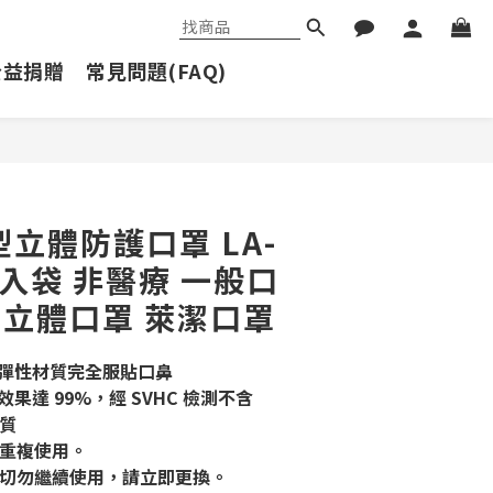
公益捐贈
常見問題(FAQ)
立即購買
型立體防護口罩 LA-
 2入袋 非醫療 一般口
罩 立體口罩 萊潔口罩
體彈性材質完全服貼口鼻
效果達 99%，經 SVHC 檢測不含
質
重複使用。
切勿繼續使用，請立即更換。