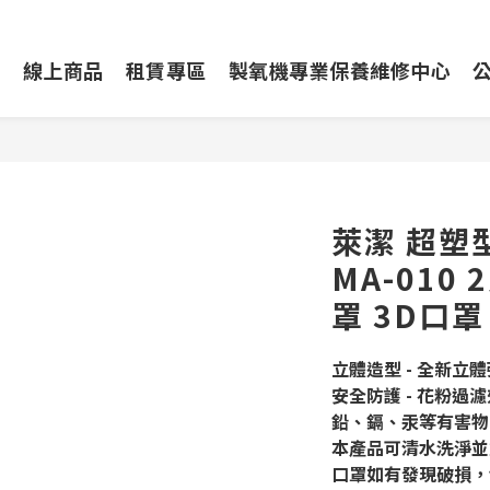
動
線上商品
租賃專區
製氧機專業保養維修中心
萊潔 超塑
MA-010
罩 3D口
立體造型 - 全新立
安全防護 - 花粉過濾
鉛、鎘、汞等有害物
本產品可清水洗淨並
口罩如有發現破損，