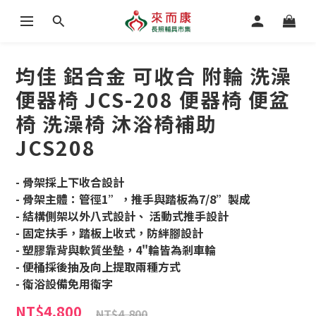
均佳 鋁合金 可收合 附輪 洗澡
便器椅 JCS-208 便器椅 便盆
椅 洗澡椅 沐浴椅補助
JCS208
- 骨架採上下收合設計
- 骨架主體：管徑1”，推手與踏板為7/8”製成
- 結構側架以外八式設計、 活動式推手設計
- 固定扶手，踏板上收式，防絆腳設計
- 塑膠靠背與軟質坐墊，4"輪皆為剎車輪
- 便桶採後抽及向上提取兩種方式
- 衛浴設備免用衛字
NT$4,800
NT$4,800