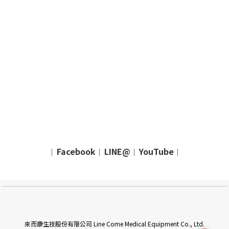
Facebook
LINE@
YouTube
｜
｜
｜
｜
來而康生技股份有限公司 Line Come Medical Equipment Co., Ltd.