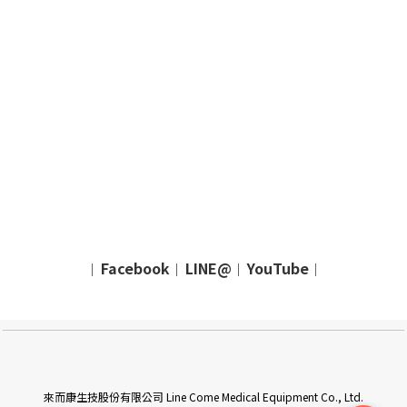
Facebook
LINE@
YouTube
｜
｜
｜
｜
來而康生技股份有限公司 Line Come Medical Equipment Co., Ltd.