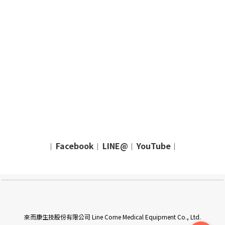
Facebook
LINE@
YouTube
｜
｜
｜
｜
來而康生技股份有限公司 Line Come Medical Equipment Co., Ltd.