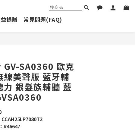
公益捐贈
常見問題(FAQ)
立即購買
GV-SA0360 歐克
無線美聲版 藍牙輔
聽力 銀髮族輔聽 藍
VSA0360
0
CAH25LP7080T2
R46647