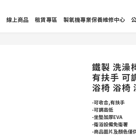
動
線上商品
租賃專區
製氧機專業保養維修中心
鐵製 洗澡椅
有扶手 可
浴椅 浴椅 
-可收合,有扶手
-可調高低
-坐墊加厚EVA
-衛浴設備免衛署
-商品圖片及顏色僅