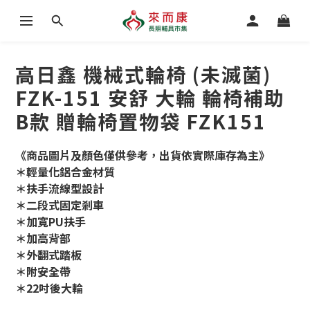
高日鑫 機械式輪椅 (未滅菌)
FZK-151 安舒 大輪 輪椅補助
B款 贈輪椅置物袋 FZK151
《商品圖片及顏色僅供參考，出貨依實際庫存為主》
＊輕量化鋁合金材質
＊扶手流線型設計
＊二段式固定剎車
＊加寬PU扶手
＊加高背部
＊外翻式踏板
＊附安全帶
＊22吋後大輪