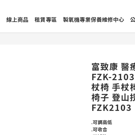
動
線上商品
租賃專區
製氧機專業保養維修中心
富致康 醫
FZK-21
杖椅 手杖
椅子 登山
FZK2103
.可調高低
.可收合