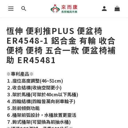
恆伸 便利推PLUS 便盆椅
ER4548-1 鋁合金 有輪 收合
便椅 便椅 五合一款 便盆椅補
助 ER45481
※專利產品※
１.座位高度調整(46~51cm)
２.收合結構(收納空間更小)
３.架於馬桶(可架於40cm以下馬桶)
４.四輪結構(四輪皆萬向剎車輪子)
５.防前傾倒功能
６.桶架前弧設計，水桶放置更靈活
７.鉤式桶架(可變換為前抽水桶)