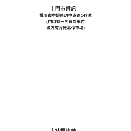
｜門市資訊｜
桃園市中壢區環中東路247號
(門口有一免費停車位
後方有肯德基停車場)
｜社群連結｜