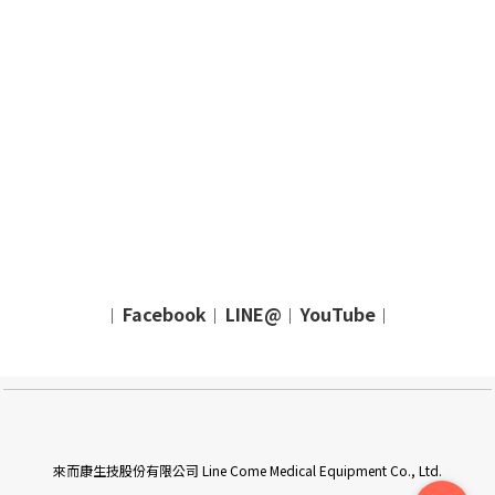
Facebook
LINE@
YouTube
｜
｜
｜
｜
來而康生技股份有限公司 Line Come Medical Equipment Co., Ltd.