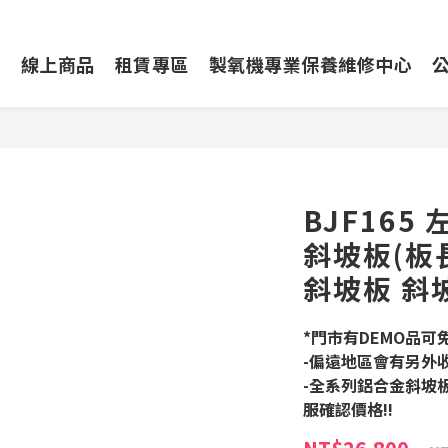
動
線上商品
租賃專區
製氧機專業保養維修中心
BJF16
斜坡板(板長
斜坡板 斜
*門市有DEMO品可
-偏遠地區會有另外
-全系列鋁合金斜坡
服確認價格!!