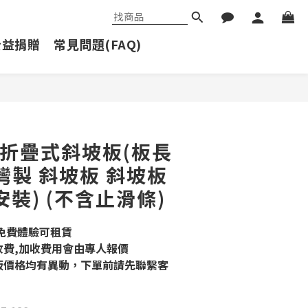
公益捐贈
常見問題(FAQ)
立即購買
左右折疊式斜坡板(板長
台灣製 斜坡板 斜坡板
裝) (不含止滑條)
可免費體驗可租賃
收費,加收費用會由專人報價
板價格均有異動，下單前請先聯繫客