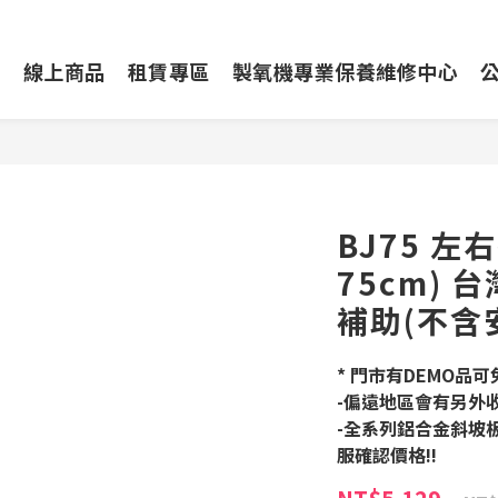
動
線上商品
租賃專區
製氧機專業保養維修中心
BJ75 
75cm) 
補助(不含安
* 門市有DEMO品
-偏遠地區會有另外
-全系列鋁合金斜坡
服確認價格!!