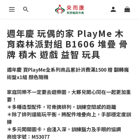
週年慶 玩偶的家 PlayMe 木
育森林派對組 B1606 堆疊 骨
牌 積木 遊戲 益智 玩具
週年慶 買PlayMe全系列商品累計消費滿1500 贈 翻轉魔
術盤x1組 顏色隨機
家庭同樂不一定要去遊樂園，大夥兒開心同在一起更加重
要！
＊多種造型配件，可骨牌排列，訓練空間感的距離
＊除了排列還能玩平衡，將配件堆疊向上，手部穩定度訓
練
＊多元闖關圖卡，由淺入深，訓練腦力及手眼的協調
商檢字號：M53077