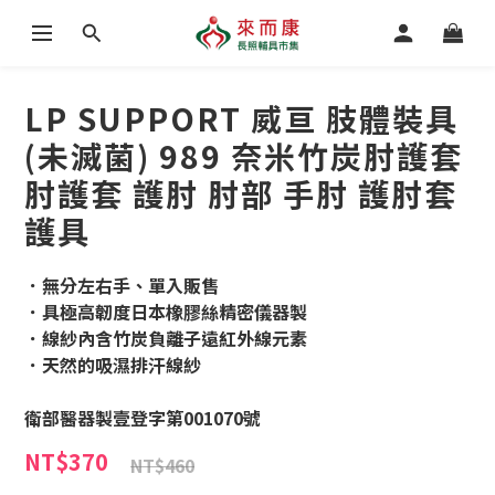
LP SUPPORT 威亘 肢體裝具
(未滅菌) 989 奈米竹炭肘護套
肘護套 護肘 肘部 手肘 護肘套
護具
．無分左右手、單入販售
．具極高韌度日本橡膠絲精密儀器製
．線紗內含竹炭負離子遠紅外線元素
．天然的吸濕排汗線紗
衛部醫器製壹登字第001070號
NT$370
NT$460