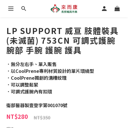
LP SUPPORT 威亘 肢體裝具
(未滅菌) 753CN 可調式護腕
腕部 手腕 護腕 護具
．無分左右手、單入販售
．以CoolPrene專利材質設計的單片環繞型
．CoolPrene獨創的溝槽紋理
．可以調整鬆緊
．可調式護腕內有扣環
衛部醫器製壹登字第001070號
NT$280
NT$350