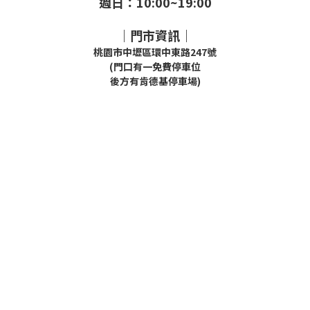
週日：10:00~19:00
｜門市資訊｜
桃園市中壢區環中東路247號
(門口有一免費停車位
後方有肯德基停車場)