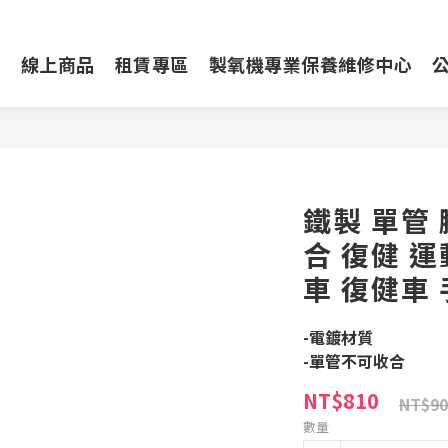
動
線上商品
租賃專區
製氧機專業保養維修中心
鐵製 單管
合 復健 運
車 復健車
-電鍍材質
-單管不可收合
NT$810
NT$90
數量