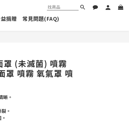
公益捐贈
常見問題(FAQ)
立即購買
罩 (未滅菌) 噴霧
面罩 噴霧 氧氣罩 噴
清晰。
。
斷裂。
固。