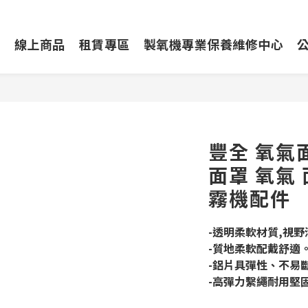
動
線上商品
租賃專區
製氧機專業保養維修中心
豐全 氧氣面
面罩 氧氣 
霧機配件
-透明柔軟材質,視野
-質地柔軟配戴舒適
-鋁片具彈性、不易
-高彈力繫繩耐用堅