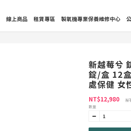
動
線上商品
租賃專區
製氧機專業保養維修中心
新越莓兮 錠 
錠/盒 12
處保健 女
NT$12,980
NT
數量