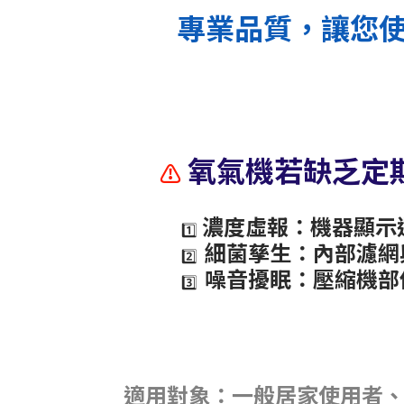
專業品質，讓您
氧氣機若缺乏定
⚠
濃度虛報：機器顯示
1️⃣
細菌孳生：內部濾網
2️⃣
噪音擾眠：壓縮機部
3️⃣
適用對象：一般居家使用者