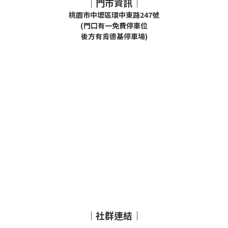
｜門市資訊｜
桃園市中壢區環中東路247號
(門口有一免費停車位
後方有肯德基停車場)
｜社群連結｜