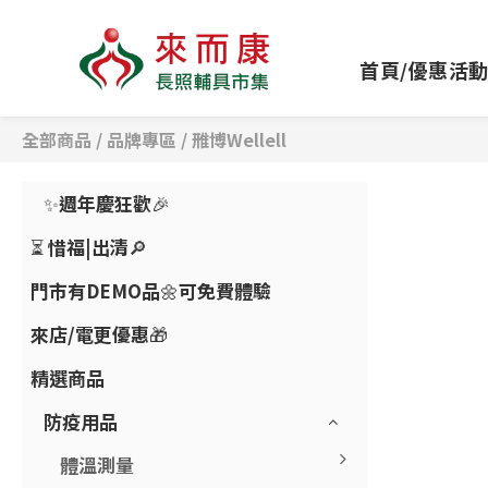
首頁/優惠活
全部商品
/
品牌專區
/
雃博Wellell
✨週年慶狂歡🎉
⏳ 惜福|出清🔎
門市有DEMO品🌼可免費體驗
來店/電更優惠🎁
精選商品
防疫用品
體溫測量