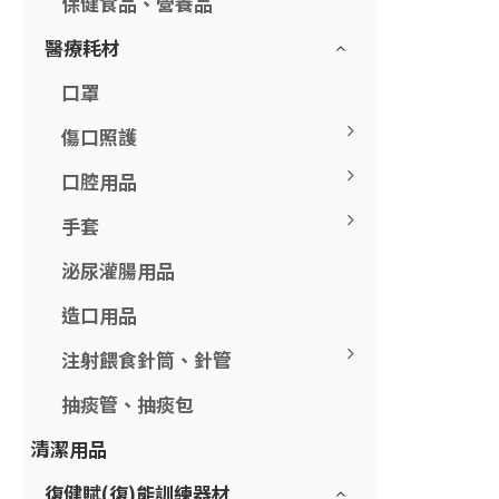
保健食品、營養品
醫療耗材
口罩
傷口照護
口腔用品
手套
泌尿灌腸用品
造口用品
注射餵食針筒、針管
抽痰管、抽痰包
清潔用品
復健賦(復)能訓練器材