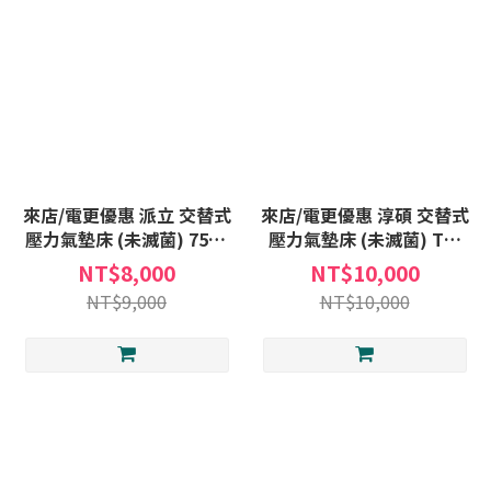
來店/電更優惠 派立 交替式
來店/電更優惠 淳碩 交替式
壓力氣墊床 (未滅菌) 7510
壓力氣墊床 (未滅菌) TS-
4吋三管 氣墊床 補助A款
10V 4吋三管 氣墊床A款補
NT$8,000
NT$10,000
贈:床包X1+中單X1
助 氣墊床 贈:床包X1+中單
NT$9,000
NT$10,000
X1 TS10V