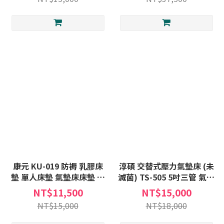
X1+中單X1
康元 KU-019 防褥 乳膠床
淳碩 交替式壓力氣墊床 (未
墊 單人床墊 氣墊床床墊 床
滅菌) TS-505 5吋三管 氣墊
墊
床B款補助 贈:床包X1+中單
NT$11,500
NT$15,000
X1 TS505
NT$15,000
NT$18,000