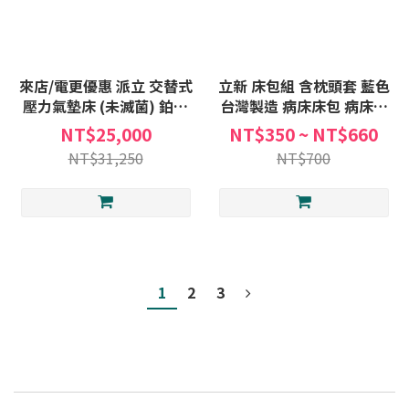
來店/電更優惠 派立 交替式
立新 床包組 含枕頭套 藍色
壓力氣墊床 (未滅菌) 鉑金
台灣製造 病床床包 病床床
8555 5吋23管 日形 圓管 長
罩 護理床床包 電動床床包
NT$25,000
NT$350 ~ NT$660
照B款 身障進階款 贈:床包
氣墊床床包
NT$31,250
NT$700
X1+中單X1
1
2
3