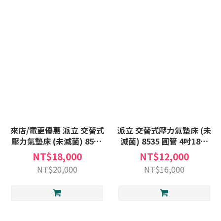
來店/電更優惠 派立 交替式
派立 交替式壓力氣墊床 (未
壓力氣墊床 (未滅菌) 8535
滅菌) 8535 圓管 4吋18管
方管 4吋三管 氣墊床 B款補
氣墊床 補助B款 贈:床包
NT$18,000
NT$12,000
助 贈:床包X1+中單X1
X1+中單X1
NT$20,000
NT$16,000