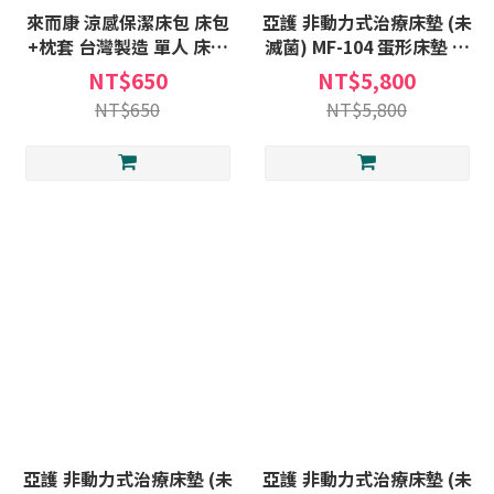
來而康 涼感保潔床包 床包
亞護 非動力式治療床墊 (未
+枕套 台灣製造 單人 床包
滅菌) MF-104 蛋形床墊 治
防潑水 保潔 床罩 護理床包
療床墊 護理床 蛋形 床墊
NT$650
NT$5,800
電動床 氣墊床 花樣顔色隨
MF104
NT$650
NT$5,800
機出貨
亞護 非動力式治療床墊 (未
亞護 非動力式治療床墊 (未