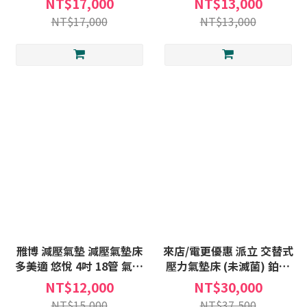
NT$17,000
NT$13,000
贈:床包X1+中單X1
助 贈:床包X1+中單X1
NT$17,000
NT$13,000
雃博 減壓氣墊 減壓氣墊床
來店/電更優惠 派立 交替式
多美適 悠悅 4吋 18管 氣墊
壓力氣墊床 (未滅菌) 鉑金
床補助A款 B款 身障補助
8585 5吋24管 日形 方管 長
NT$12,000
NT$30,000
贈:床包X1+中單X1
照B款 身障進階款 贈:床包
NT$15,000
NT$37,500