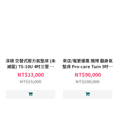
淳碩 交替式壓力氣墊床 (未
來店/電更優惠 雃博 翻身氣
滅菌) TS-10U 4吋三管 氣
墊床 Pro-care Turn 5吋二
墊床B款補助 氣墊床 贈:床
管 氣墊床補助A款 贈:中單
NT$13,000
NT$90,000
包X1+中單X1 TS10U
X2
NT$15,000
NT$108,000