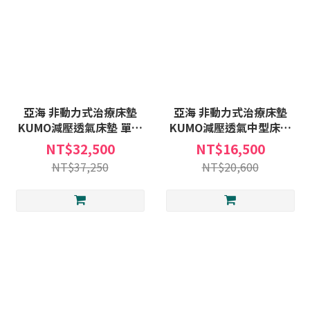
亞海 非動力式治療床墊
亞海 非動力式治療床墊
KUMO減壓透氣床墊 單人
KUMO減壓透氣中型床墊
標準床墊
肩膀到膝蓋 局部減壓
NT$32,500
NT$16,500
NT$37,250
NT$20,600