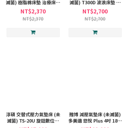
滅菌) 樹脂棉床墊 治療床墊
滅菌) T300D 波浪床墊 治
護理床 樹脂棉 防潑水 床墊
療床墊 護理床 波浪 防潑水
NT$2,370
NT$2,700
床墊
NT$2,370
NT$2,700
淳碩 交替式壓力氣墊床 (未
雃博 減壓氣墊床 (未滅菌)
滅菌) TS-20U 旋鈕數位型
多美適 悠悅 Plus 4吋 18管
4.5吋 三管 氣墊床 B款補助
氣墊床補助A款 B款 身障補