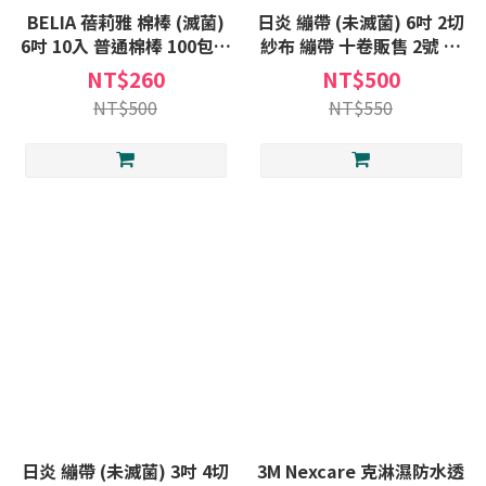
BELIA 蓓莉雅 棉棒 (滅菌)
日炎 繃帶 (未滅菌) 6吋 2切
6吋 10入 普通棉棒 100包販
紗布 繃帶 十卷販售 2號 紗
售
布卷 包紮繃帶 棉紗
NT$260
NT$500
NT$500
NT$550
日炎 繃帶 (未滅菌) 3吋 4切
3M Nexcare 克淋濕防水透