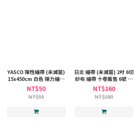
YASCO 彈性繃帶 (未滅菌)
日炎 繃帶 (未滅菌) 2吋 6切
15x450cm 白色 彈力繃帶
紗布 繃帶 十卷販售 6號 紗
包紮繃帶 彈力 彈性 包紮 繃
布卷 包紮繃帶 棉紗
NT$50
NT$160
帶
NT$55
NT$180